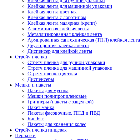
Клейкая лента для ручной упаковки
Клейкая лента для машинной упаковки
Клейкая лента цветная
Клейкая лента с логотипом
Клейкая лента малярная (крепп)
Алюминиевая клейкая лента
Металлизированная клейкая лента
Армированная сантехническая (ТПЛ) клейкая лента
Двусторонняя клейкая лента
Диспенсер для клейкой ленты
Стрейч пленка
Стретч пленка для ручной упаковки
Стретч пленка для машинной упаковки
Стретч пленка цветная
Диспенсеры
Мешки и пакеты
Пакеты для мусора
Мешки полипропиленовые
Грипперы (пакеты с защелкой)
Пакет майка
Пакеты фасовочные, ПНД и ПВД
Биг Бэг
Пакеты для хранения колес
Стрейч пленка пищевая
Перчатки