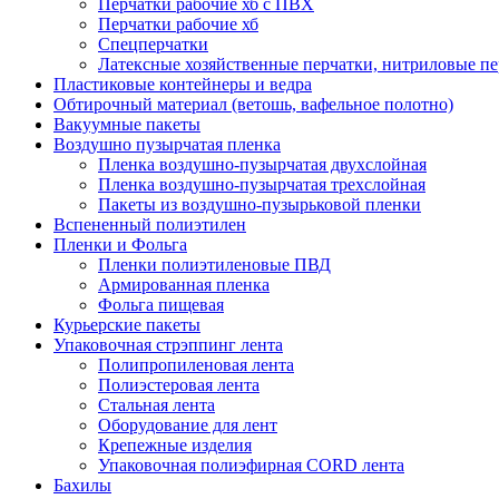
Перчатки рабочие хб с ПВХ
Перчатки рабочие хб
Спецперчатки
Латексные хозяйственные перчатки, нитриловые п
Пластиковые контейнеры и ведра
Обтирочный материал (ветошь, вафельное полотно)
Вакуумные пакеты
Воздушно пузырчатая пленка
Пленка воздушно-пузырчатая двухслойная
Пленка воздушно-пузырчатая трехслойная
Пакеты из воздушно-пузырьковой пленки
Вспененный полиэтилен
Пленки и Фольга
Пленки полиэтиленовые ПВД
Армированная пленка
Фольга пищевая
Курьерские пакеты
Упаковочная стрэппинг лента
Полипропиленовая лента
Полиэстеровая лента
Стальная лента
Оборудование для лент
Крепежные изделия
Упаковочная полиэфирная CORD лента
Бахилы